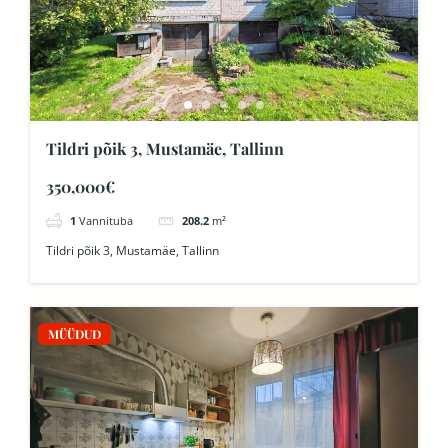
Tildri põik 3, Mustamäe, Tallinn
350,000€
1
Vannituba
208.2
m²
Tildri põik 3, Mustamäe, Tallinn
MÜÜDUD