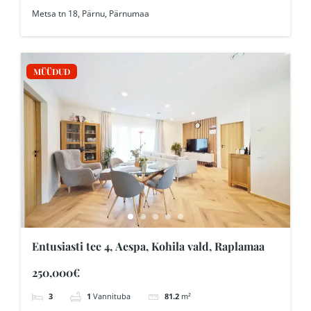
Metsa tn 18, Pärnu, Pärnumaa
MÜÜDUD
Entusiasti tee 4, Aespa, Kohila vald, Raplamaa
250,000€
3
1
Vannituba
81.2
m²