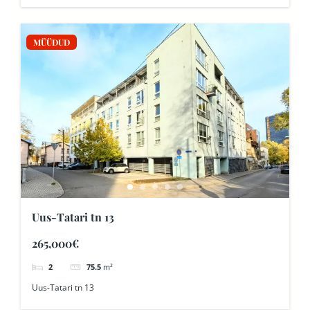
MÜÜDUD
Uus-Tatari tn 13
265,000€
2
75.5
m²
Uus-Tatari tn 13