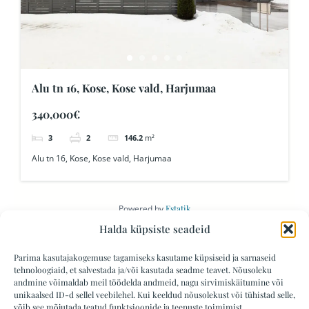
Alu tn 16, Kose, Kose vald, Harjumaa
340,000€
3
2
146.2
m²
Alu tn 16, Kose, Kose vald, Harjumaa
Powered by
Estatik
Halda küpsiste seadeid
Parima kasutajakogemuse tagamiseks kasutame küpsiseid ja sarnaseid
tehnoloogiaid, et salvestada ja/või kasutada seadme teavet. Nõusoleku
andmine võimaldab meil töödelda andmeid, nagu sirvimiskäitumine või
unikaalsed ID-d sellel veebilehel. Kui keeldud nõusolekust või tühistad selle,
JANTEX KINNISVA OÜ | Jaanika Pool |
võib see mõjutada teatud funktsioonide ja teenuste toimimist.