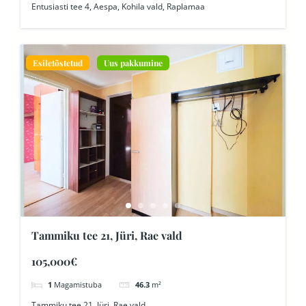
Entusiasti tee 4, Aespa, Kohila vald, Raplamaa
Esiletõstetud
Uus pakkumine
Tammiku tee 21, Jüri, Rae vald
105,000€
1
Magamistuba
46.3
m²
Tammiku tee 21, Jüri, Rae vald