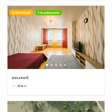
Esiletõstetud
Uus pakkumine
100,000€
37.8
m²