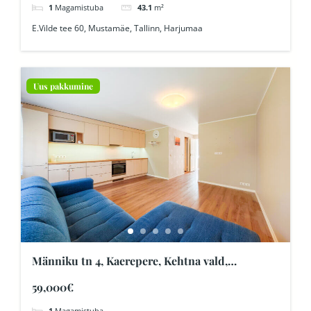
1
Magamistuba
43.1
m²
E.Vilde tee 60, Mustamäe, Tallinn, Harjumaa
Uus pakkumine
Männiku tn 4, Kaerepere, Kehtna vald,
Raplamaa
59,000€
1
Magamistuba