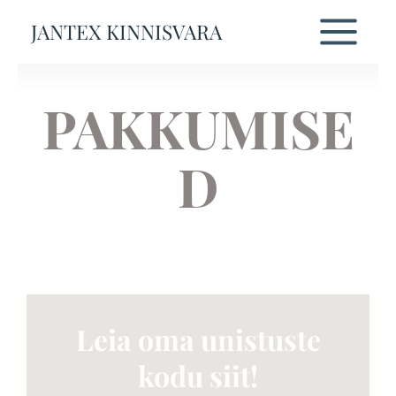
Skip
JANTEX KINNISVARA
to
content
PAKKUMISE
D
Leia oma unistuste
kodu siit!