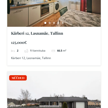
Kärberi 12, Lasnamäe, Tallinn
125,000€
2
1
Vannituba
66.5
m²
Kärberi 12, Lasnamäe, Tallinn
MÜÜDUD