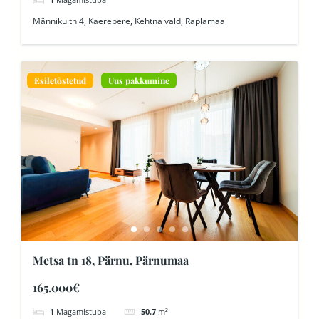
Männiku tn 4, Kaerepere, Kehtna vald, Raplamaa
Esiletõstetud
Uus pakkumine
Metsa tn 18, Pärnu, Pärnumaa
165,000€
1
Magamistuba
50.7
m²