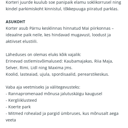
Korteri juurde kuulub soe panipaik elamu soklikorrusel ning
kindel parkimiskoht kinnistul, tõkkepuuga piiratud parklas.
ASUKOHT
Korter asub Pärnu kesklinnas hinnatud Mai piirkonnas –
ideaalne paik neile, kes hindavad mugavust, loodust ja
aktiivset elustiili.
Läheduses on olemas eluks kõik vajalik:
Erinevad ostlemisvõimalused: Kaubamajakas, Riia Maja,
Selver, Rimi, Lidl ning Maxima jms.
Koolid, lasteaiad, ujula, spordisaalid, perearstikeskus.
Vaba aja veetmiseks ja välitegevusteks:
- Rannapromenaad mõnusa jalutuskäigu kaugusel
- Kergliiklusteed
- Koerte park
- Mitmed rohealad ja pargid ümbruses, kus mõnusalt aega
veeta