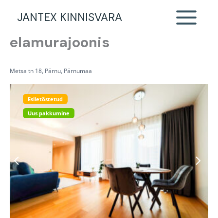
2-toaline korter Pärnu
Skip
JANTEX KINNISVARA
to
kesklinnas, Mai
content
elamurajoonis
Metsa tn 18, Pärnu, Pärnumaa
Esiletõstetud
Uus pakkumine