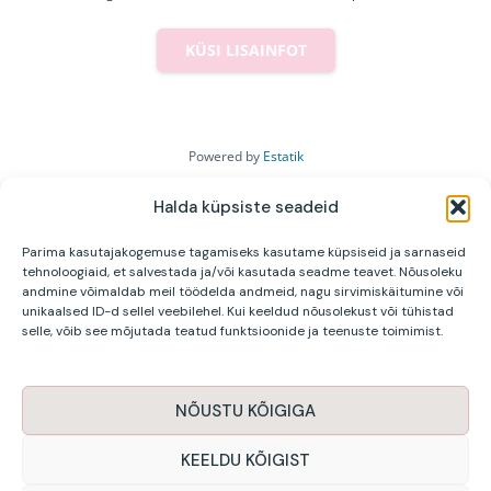
KÜSI LISAINFOT
Powered by
Estatik
Halda küpsiste seadeid
←
Previous Property
Next Property
→
Parima kasutajakogemuse tagamiseks kasutame küpsiseid ja sarnaseid
tehnoloogiaid, et salvestada ja/või kasutada seadme teavet. Nõusoleku
andmine võimaldab meil töödelda andmeid, nagu sirvimiskäitumine või
unikaalsed ID-d sellel veebilehel. Kui keeldud nõusolekust või tühistad
JANTEX KINNISVA OÜ | Jaanika Pool |
selle, võib see mõjutada teatud funktsioonide ja teenuste toimimist.
+372 568 969 52 |
jaanika@jantexkinnisvara.ee
NÕUSTU KÕIGIGA
KEELDU KÕIGIST
Privaatsuspoliitika