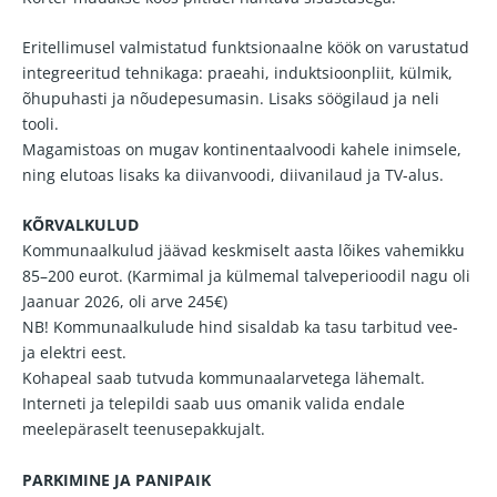
Eritellimusel valmistatud funktsionaalne köök on varustatud
integreeritud tehnikaga: praeahi, induktsioonpliit, külmik,
õhupuhasti ja nõudepesumasin. Lisaks söögilaud ja neli
tooli.
Magamistoas on mugav kontinentaalvoodi kahele inimsele,
ning elutoas lisaks ka diivanvoodi, diivanilaud ja TV-alus.
KÕRVALKULUD
Kommunaalkulud jäävad keskmiselt aasta lõikes vahemikku
85–200 eurot. (Karmimal ja külmemal talveperioodil nagu oli
Jaanuar 2026, oli arve 245€)
NB! Kommunaalkulude hind sisaldab ka tasu tarbitud vee-
ja elektri eest.
Kohapeal saab tutvuda kommunaalarvetega lähemalt.
Interneti ja telepildi saab uus omanik valida endale
meelepäraselt teenusepakkujalt.
PARKIMINE JA PANIPAIK