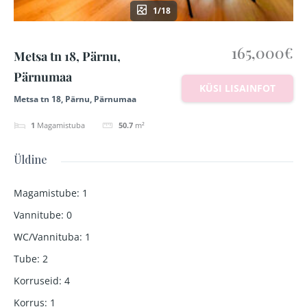
1/18
165,000€
Metsa tn 18, Pärnu,
Pärnumaa
KÜSI LISAINFOT
Metsa tn 18, Pärnu, Pärnumaa
1
Magamistuba
50.7
m²
Üldine
Magamistube
:
1
Vannitube
:
0
WC/Vannituba
:
1
Tube
:
2
Korruseid
:
4
Korrus
:
1