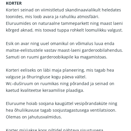
KORTER
Korteri seinad on viimistletud skandinaavialikult heledates
toonides, mis loob avara ja rahuliku atmosfääri.
Eluruumides on naturaalne tammeparkett ning maast laeni
kõrged aknad, mis toovad tuppa rohkelt loomulikku valgust.
Esik on avar ning uuel omanikul on võimalus luua enda
maitse-eelistustele vastav maast-laeni garderoobilahendus.
Samuti on ruumi garderoobikapile ka magamistoas.
Korteri eeliseks on läbi maja planeering, mis tagab hea
valguse ja õhuringluse kogu päeva vältel.
Wc–duširuum on ruumikas ning põrandad ja seinad on
kaetud kvaliteetse keraamilise plaadiga.
Eluruume hoiab soojana kaugüttel vesipõrandaküte ning
hea õhuliikuvuse tagab soojustagastusega ventilatsioon.
Olemas on jahutusvalmidus.
Korter müüakse koos piltidel nähtava sisustusega.