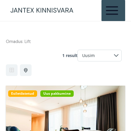
Skip
JANTEX KINNISVARA
to
content
Omadus:
Lift
1 result
Esiletõstetud
Uus pakkumine