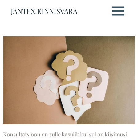
Skip
JANTEX KINNISVARA
to
Konsultatsioon
content
Konsultatsioon on sulle kasulik kui sul on küsimusi,