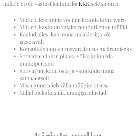
millele ei ole vastust leidnud ka
KKK
sektsioonist
Mõtled, kas müüa või üürile anda kinnisvara
Mõtled, kas kodu vajaks remonti enne müüki
Kaalud alles, kas müüa maakleriga või
iseseisvalt
Konsultatsioon kinnisvara hinna määramiseks
Soovid teada kui pikaks võiks kujuneda
müügiperiood
Soovid uut kodu osta ja vana kodu müüa
samaaegselt
Missugune näeb välja müügiprotsess
Millal oleks kasulik müügiga alustad
Kirjuta mulle: