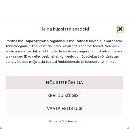
Halda küpsiste seadeid
Parima kasutajakogemuse tagamiseks kasutame küpsiseid ja sarnaseid
tehnoloogiaid, et salvestada ja/või kasutada seadme teavet. Nõusoleku
andmine võimaldab meil töödelda andmeid, nagu sirvimiskäitumine või
unikaalsed ID-d sellel veebilehel. Kui keeldud nõusolekust või tühistad
JANTEX KINNISVA OÜ | Jaanika Pool |
selle, võib see mõjutada teatud funktsioonide ja teenuste toimimist.
+372 568 969 52 |
jaanika@jantexkinnisvara.ee
NÕUSTU KÕIGIGA
KEELDU KÕIGIST
Privaatsuspoliitika
VAATA EELISTUSI
©JANTEX KINNISVARA
Privacy Statement