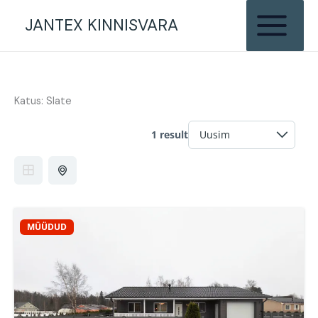
Skip
JANTEX KINNISVARA
to
content
Katus:
Slate
1 result
MÜÜDUD